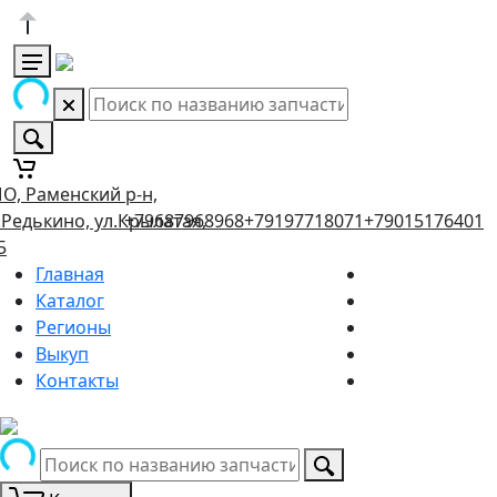
О, Раменский р-н,
.Редькино, ул.Крылатая,
+79687968968
+79197718071
+79015176401
5
Главная
Каталог
Регионы
Выкуп
Контакты