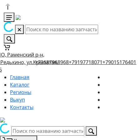
О, Раменский р-н,
.Редькино, ул.Крылатая,
+79687968968
+79197718071
+79015176401
5
Главная
Каталог
Регионы
Выкуп
Контакты