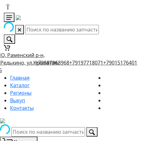
О, Раменский р-н,
.Редькино, ул.Крылатая,
+79687968968
+79197718071
+79015176401
5
Главная
Каталог
Регионы
Выкуп
Контакты