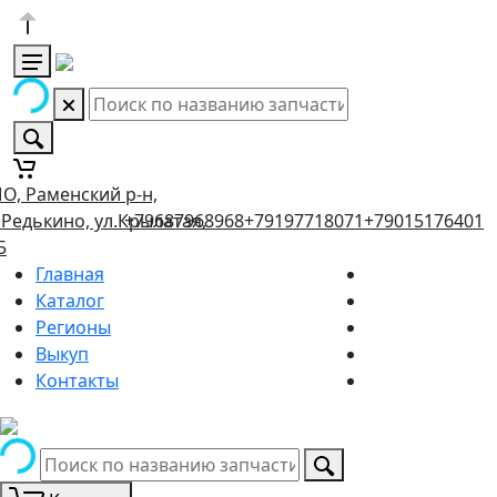
О, Раменский р-н,
.Редькино, ул.Крылатая,
+79687968968
+79197718071
+79015176401
5
Главная
Каталог
Регионы
Выкуп
Контакты