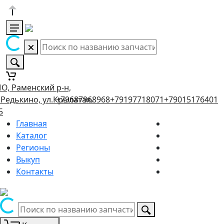
О, Раменский р-н,
.Редькино, ул.Крылатая,
+79687968968
+79197718071
+79015176401
5
Главная
Каталог
Регионы
Выкуп
Контакты