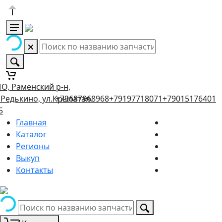
О, Раменский р-н,
.Редькино, ул.Крылатая,
+79687968968
+79197718071
+79015176401
5
Главная
Каталог
Регионы
Выкуп
Контакты